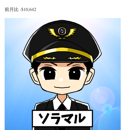
前月比
-$10,642