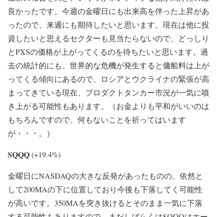
良かったです。今週の金曜日にも出来高を伴った上昇があ
ったので、来週にも期待したいと思います。現在は他に投
資したいと思えるセクターも見当たらないので、どっしり
とPXSの価格が上がってくるのを待ちたいと思います。過
去の統計的にも、世界的な危機が発生すると傭船料は上が
ってくる傾向にあるので、ロシアとウクライナの緊張が高
まってきている現在、プロダクトタンカー市況が一気に噴
き上がる可能性もあります。（お金よりも平和がいいのは
もちろんですので、何もないことを祈ってはいます
が・・・。）
SQQQ
(
+19.4%
)
金曜日にNASDAQの大きな反発があったものの、依然と
して200MAの下に位置しており今後も下落してく可能性
が高いです。350MAを突き抜けるとそのまま一気に下落
する可能性もありますので、まだしばらくはSQQQはホー