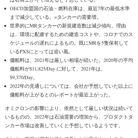
OECD加盟国の石油・燃料在庫は、最近7年の最低水準
まで減少している。=タンカーの需要増。
世界的にMRタンカーの新規建造数は減少傾向。理由
は、環境に配慮するための建造コストや、コロナでのス
ケジュールの遅れによるもの。既にMRを5隻保有して
いるPXSにとっては追い風。
傭船料は、2021年は厳しい相場が続いた。2020年の平均
傭船料が$11,825/Day に対して、2021年は、
$9,370/Day。
2022年の見通しについては、会社が予想していた以上に
傭船料が上がるとのレポートが最近上がった。
オミクロンの影響により、依然として厳しい状況は続いて
いるものの、2022年は石油需要の増加から、プロダクトタ
ンカー市場は改善していくと予想しているようです。